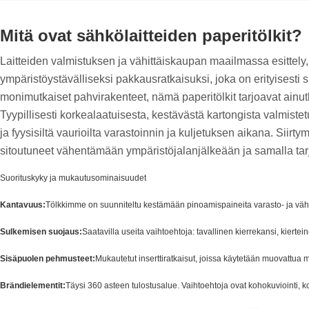
Mitä ovat sähkölaitteiden paperitölkit?
Laitteiden valmistuksen ja vähittäiskaupan maailmassa esittely,
ympäristöystävälliseksi pakkausratkaisuksi, joka on erityisesti s
monimutkaiset pahvirakenteet, nämä paperitölkit tarjoavat ainut
Tyypillisesti korkealaatuisesta, kestävästä kartongista valmistet
ja fyysisiltä vaurioilta varastoinnin ja kuljetuksen aikana. Siirt
sitoutuneet vähentämään ympäristöjalanjälkeään ja samalla t
Suorituskyky ja mukautusominaisuudet
Kantavuus:
Tölkkimme on suunniteltu kestämään pinoamispaineita varasto- ja vähit
Sulkemisen suojaus:
Saatavilla useita vaihtoehtoja: tavallinen kierrekansi, kiertein
Sisäpuolen pehmusteet:
Mukautetut inserttiratkaisut, joissa käytetään muovattua 
Brändielementit:
Täysi 360 asteen tulostusalue. Vaihtoehtoja ovat kohokuviointi, k