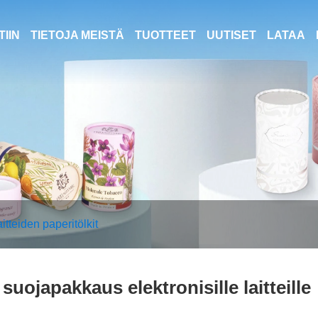
TIIN
TIETOJA MEISTÄ
TUOTTEET
UUTISET
LATAA
itteiden paperitölkit
suojapakkaus elektronisille laitteille