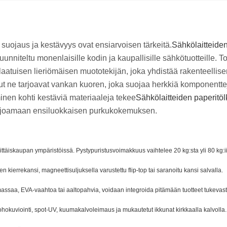
 suojaus ja kestävyys ovat ensiarvoisen tärkeitä.
Sähkölaitteiden
uunniteltu monenlaisille kodin ja kaupallisille sähkötuotteille. 
laatuisen lieriömäisen muototekijän, joka yhdistää rakenteellis
ut ne tarjoavat vankan kuoren, joka suojaa herkkiä komponentteja,
yminen kohti kestäviä materiaaleja tekee
Sähkölaitteiden paperitölk
arjoamaan ensiluokkaisen purkukokemuksen.
täiskaupan ympäristöissä. Pystypuristusvoimakkuus vaihtelee 20 kg:sta yli 80 kg:i
en kierrekansi, magneettisuljuksella varustettu flip-top tai saranoitu kansi salvalla.
massaa, EVA-vaahtoa tai aaltopahvia, voidaan integroida pitämään tuotteet tukevasti
ohokuviointi, spot-UV, kuumakalvoleimaus ja mukautetut ikkunat kirkkaalla kalvolla.