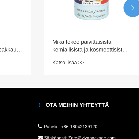

Mikä tekee päivittäisistä
ipakkaukset
kemiallisista ja kosmeettisista
a
paperitölkeistä älykkään
Katso lisää >>
ointia ja
pakkausvalinnan?
OTA MEIHIN YHTEYTTÄ
Puhelin:
+86-18042139120
Sähköposti:
Zate@yiyapackage.com