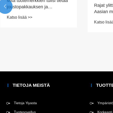
Mitä tuotemerkkien tulisi tietää
Rajat ylit

joustopakkauksen ja
Aasian ma
kierrätyksen haasteista
Katso lisää >>
tervetull
Katso lisä
väkevien 
TIETOJA MEISTÄ
TUOTT
Tietoja Yiyasta
Ympäristöy
Tuotesovellus
Korkeasti 