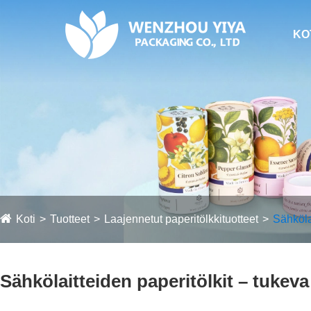
KO
Koti
Tuotteet
Laajennetut paperitölkkituotteet
Sähköla
Sähkölaitteiden paperitölkit – tukeva 