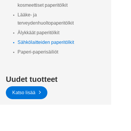
kosmeettiset paperitölkit
Lääke- ja
terveydenhuoltopaperitölkit
Älykkäät paperitölkit
Sähkölaitteiden paperitölkit
Paperi-paperisäiliöt
Uudet tuotteet
Katso lisää