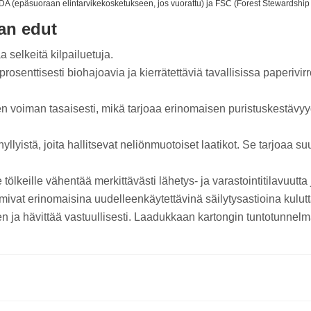
DA (epäsuoraan elintarvikekosketukseen, jos vuorattu) ja FSC (Forest Stewardship 
an edut
aa selkeitä kilpailuetuja.
rosenttisesti biohajoavia ja kierrätettäviä tavallisissa paperivi
n voiman tasaisesti, mikä tarjoaa erinomaisen puristuskestävyyd
hyllyistä, joita hallitsevat neliönmuotoiset laatikot. Se tarjoa
e tölkeille vähentää merkittävästi lähetys- ja varastointitilavuu
mivat erinomaisina uudelleenkäytettävinä säilytysastioina kulutta
n ja hävittää vastuullisesti. Laadukkaan kartongin tuntotunnelm