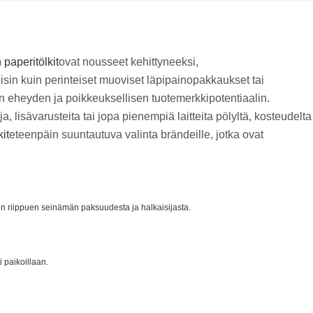
 paperitölkit
ovat nousseet kehittyneeksi,
Toisin kuin perinteiset muoviset läpipainopakkaukset tai
en eheyden ja poikkeuksellisen tuotemerkkipotentiaalin.
 lisävarusteita tai jopa pienempiä laitteita pölyltä, kosteudelta
it
eteenpäin suuntautuva valinta brändeille, jotka ovat
in riippuen seinämän paksuudesta ja halkaisijasta.
 paikoillaan.