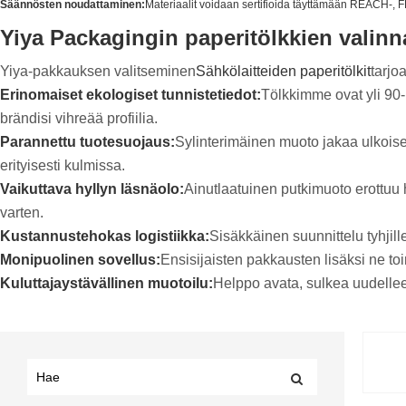
Säännösten noudattaminen:
Materiaalit voidaan sertifioida täyttämään REACH-, F
Yiya Packagingin paperitölkkien valinn
Yiya-pakkauksen valitseminen
Sähkölaitteiden paperitölkit
tarjo
Erinomaiset ekologiset tunnistetiedot:
Tölkkimme ovat yli 90-p
brändisi vihreää profiilia.
Parannettu tuotesuojaus:
Sylinterimäinen muoto jakaa ulkoise
erityisesti kulmissa.
Vaikuttava hyllyn läsnäolo:
Ainutlaatuinen putkimuoto erottuu 
varten.
Kustannustehokas logistiikka:
Sisäkkäinen suunnittelu tyhjill
Monipuolinen sovellus:
Ensisijaisten pakkausten lisäksi ne toi
Kuluttajaystävällinen muotoilu:
Helppo avata, sulkea uudellee