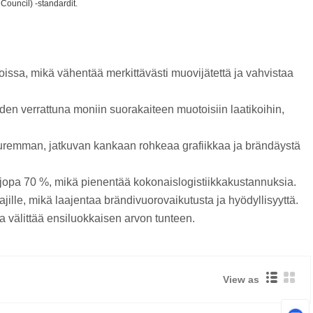
Council) -standardit.
rroissa, mikä vähentää merkittävästi muovijätettä ja vahvistaa
en verrattuna moniin suorakaiteen muotoisiin laatikoihin,
a suuremman, jatkuvan kankaan rohkeaa grafiikkaa ja brändäystä
tta jopa 70 %, mikä pienentää kokonaislogistiikkakustannuksia.
jille, mikä laajentaa brändivuorovaikutusta ja hyödyllisyyttä.
a välittää ensiluokkaisen arvon tunteen.
View as